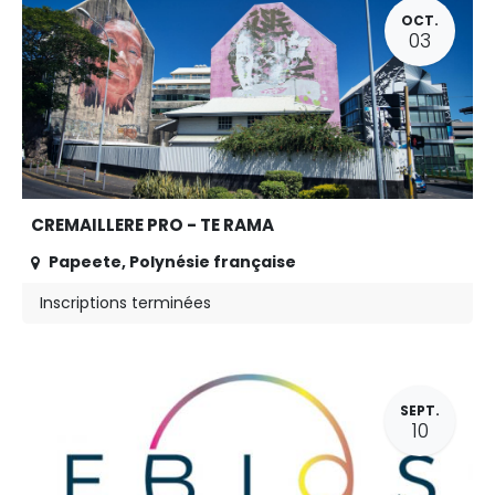
OCT.
03
CREMAILLERE PRO - TE RAMA
Papeete
,
Polynésie française
Inscriptions terminées
SEPT.
10