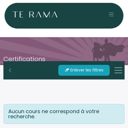
Se rendre au contenu
Certifications
Enlever les filtres
Aucun cours ne correspond à votre
recherche.