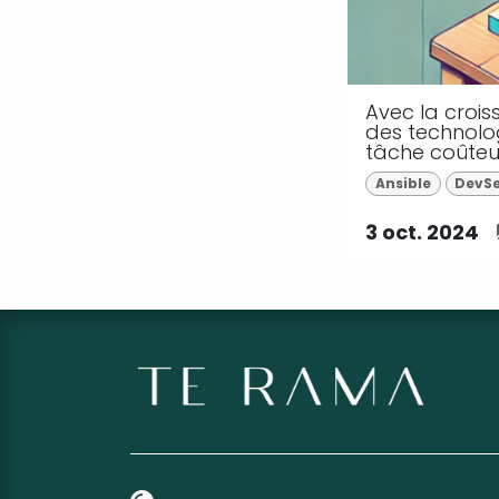
Avec la croi
des technolog
tâche coûteuse
Ansible
DevS
3 oct. 2024