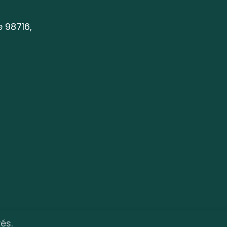
e 98716,
és.