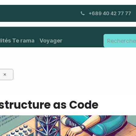
nts
Blog
À propos
Postes
+689 40 42 77 77
lités Te rama
Voyager
×
astructure as Code